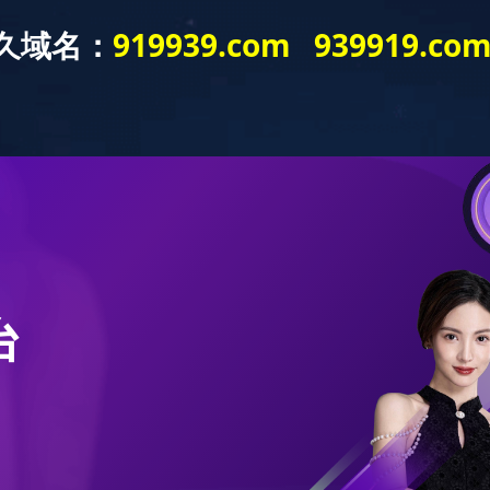
服务热线：400-638-8826
产品中心
优秀案例
新闻资讯
加入我们
售后服务
乐鱼（中