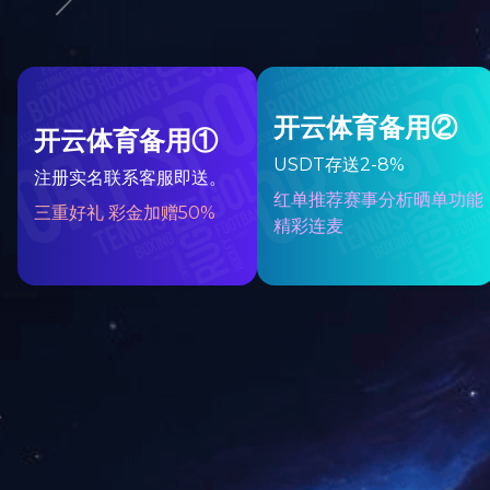
气体输送及监控
气体二级减压箱
区域气体阀门箱
区域气体阀门报警箱
区域气体监控报警器
集中监测报警系统
医用供应装置